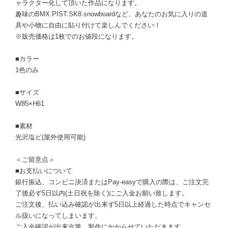
ャラクター化して頂いた作品になります。
趣味のBMX.PIST.SK8.snowboardなど、あなたのお気に入りの道
具や小物に自由に貼り付けて楽しんでください！
※販売価格は1枚でのお値段になります。
■カラー
1色のみ
■サイズ
W85×H61
■素材
光沢塩ビ(屋外使用可能)
＜ご留意点＞
■お支払いについて
銀行振込、コンビニ決済またはPay-easyで購入の際は、ご注文完
了後必ず5日以内(土日祝を除く)にご入金お願い致します。
ご注文後、払い込み確認が出来ず5日以上経過した時点でキャンセ
ル扱いになってしまいます。
ご入金確認が出来次第、製作にかからせていただきます。