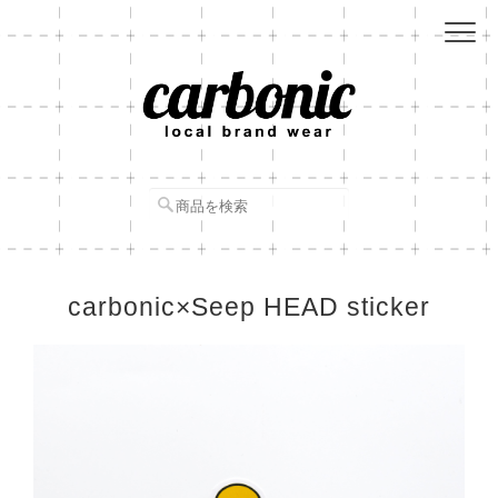
carbonic×Seep HEAD sticker