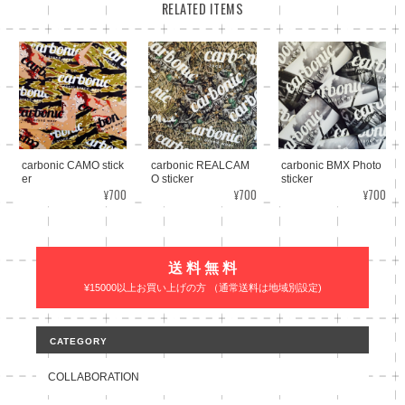
RELATED ITEMS
carbonic CAMO stick
carbonic REALCAM
carbonic BMX Photo
er
O sticker
sticker
¥700
¥700
¥700
送 料 無 料
¥15000以上お買い上げの方 （通常送料は地域別設定)
CATEGORY
COLLABORATION