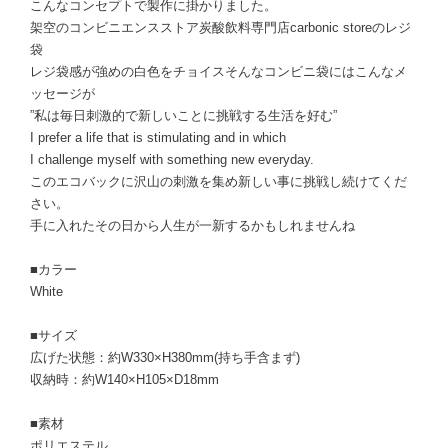
こんなコンセプトで製作に掛かりました。
架空のコンビニエンスストア炭酸飲料専門店carbonic storeのレジ
袋
レジ袋感が強めの白色をチョイスそんなコンビニ袋にはこんなメ
ッセージが
”私は毎日刺激的で新しいことに挑戦する生活を好む”
I prefer a life that is stimulating and in which
I challenge myself with something new everyday.
このエコバックに沢山の刺激を集め新しい事に挑戦し続けてくだ
さい。
手に入れたその日から人生が一新するかもしれませんね
■カラー
White
■サイズ
広げた状態：約W330×H380mm(持ち手含まず)
収納時：約W140×H105×D18mm
■素材
ポリエステル