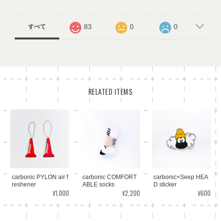
83
0
0
すべて
RELATED ITEMS
carbonic PYLON air f
carbonic COMFORT
carbonic×Seep HEA
reshener
ABLE socks
D sticker
¥1,000
¥2,200
¥600