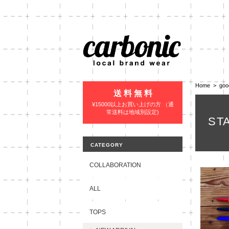
Home
goo
送 料 無 料
¥15000以上お買い上げの方 （通
常送料は地域別設定)
ST
CATEGORY
COLLABORATION
ALL
TOPS