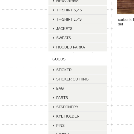
NEW ARRIVAL
TーSHIRT S／S
TーSHIRT L／S
carboni
set
JACKETS
SWEATS
HOODED PARKA
GOODS
STICKER
STICKER CUTTING
BAG
PARTS
STATIONERY
KYE HOLDER
PINS