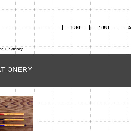
HOME
ABOUT
C
ds
stationery
ATIONERY