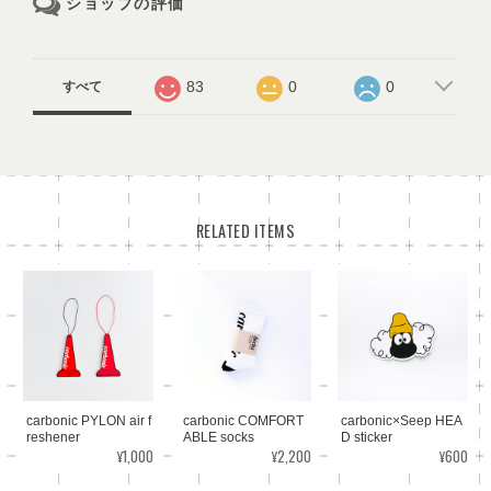
ショップの評価
83
0
0
すべて
RELATED ITEMS
carbonic PYLON air f
carbonic COMFORT
carbonic×Seep HEA
reshener
ABLE socks
D sticker
¥1,000
¥2,200
¥600