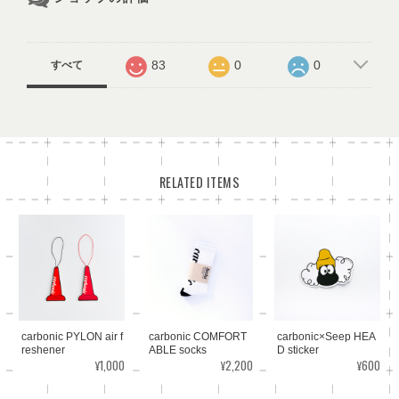
83
0
0
すべて
RELATED ITEMS
carbonic PYLON air f
carbonic COMFORT
carbonic×Seep HEA
reshener
ABLE socks
D sticker
¥1,000
¥2,200
¥600