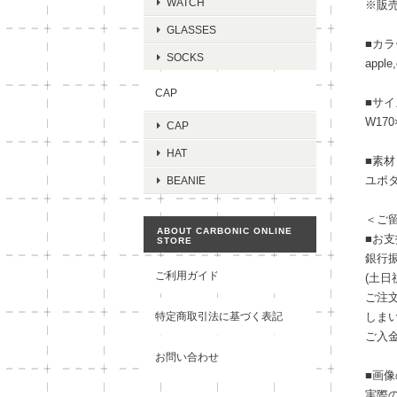
WATCH
※販
GLASSES
■カラ
SOCKS
apple
CAP
■サイ
W170
CAP
HAT
■素材
ユポタ
BEANIE
＜ご
ABOUT CARBONIC ONLINE
■お
STORE
銀行振
ご利用ガイド
(土
ご注
特定商取引法に基づく表記
しま
ご入
お問い合わせ
■画
実際