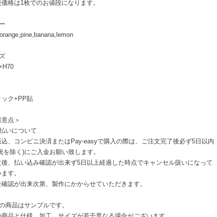
売価格は1枚でのお値段になります。
ー
,orange,pine,banana,lemon
ズ
×H70
ック+PP貼
留意点＞
支払いについて
込、コンビニ決済またはPay-easyで購入の際は、ご注文完了後必ず5日以内
日祝を除く)にご入金お願い致します。
文後、払い込み確認が出来ず5日以上経過した時点でキャンセル扱いになって
います。
金確認が出来次第、製作にかからせていただきます。
像の商品はサンプルです。
の商品と仕様、加工、サイズが若干異なる場合がございます。