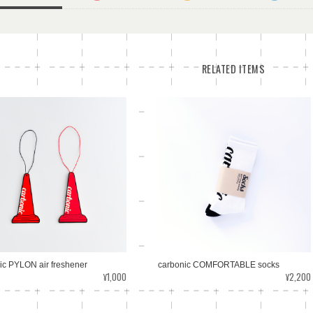
RELATED ITEMS
ic PYLON air freshener
carbonic COMFORTABLE socks
¥1,000
¥2,200