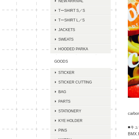
NEW ARRIVAL
TーSHIRT S／S
TーSHIRT L／S
JACKETS
SWEATS
HOODED PARKA
GOODS
STICKER
STICKER CUTTING
BAG
PARTS
STATIONERY
carbo
KYE HOLDER
■キ
PINS
BMX