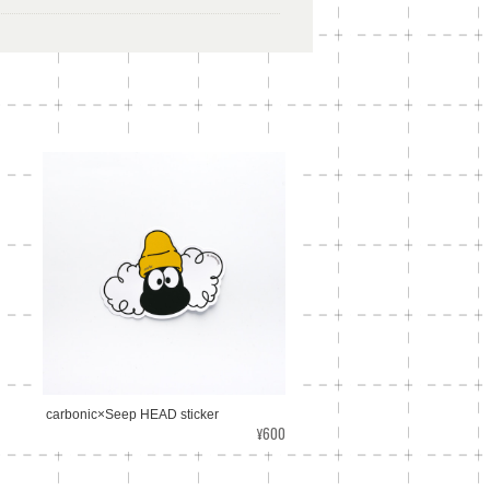
carbonic×Seep HEAD sticker
¥600