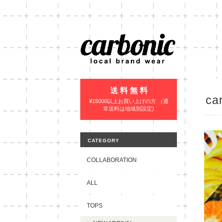
送 料 無 料
ca
¥15000以上お買い上げの方 （通
常送料は地域別設定)
CATEGORY
COLLABORATION
ALL
TOPS