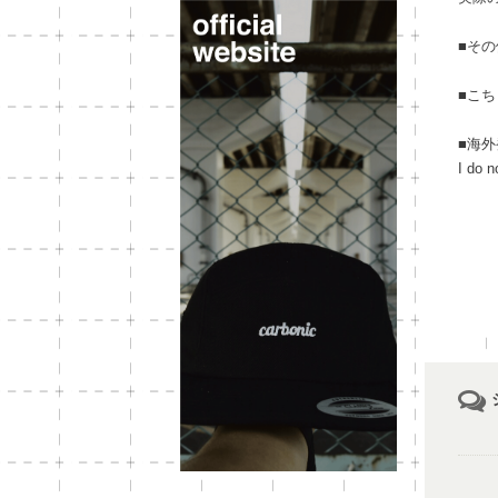
■そ
■こ
■海
I do n