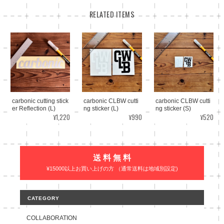
RELATED ITEMS
carbonic cutting stick
carbonic CLBW cutti
carbonic CLBW cutti
er Reflection (L)
ng sticker (L)
ng sticker (S)
¥1,220
¥990
¥520
送 料 無 料
¥15000以上お買い上げの方 （通常送料は地域別設定)
CATEGORY
COLLABORATION