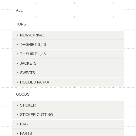
ALL
TOPS
NEW ARRIVAL
TーSHIRT S／S
TーSHIRT L／S
JACKETS
SWEATS
HOODED PARKA
GOODS
STICKER
STICKER CUTTING
BAG
PARTS