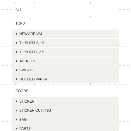
ALL
TOPS
NEW ARRIVAL
TーSHIRT S／S
TーSHIRT L／S
JACKETS
SWEATS
HOODED PARKA
GOODS
STICKER
STICKER CUTTING
BAG
PARTS