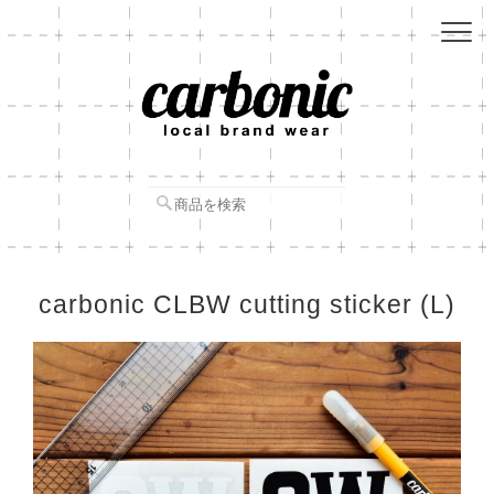
carbonic CLBW cutting sticker (L)