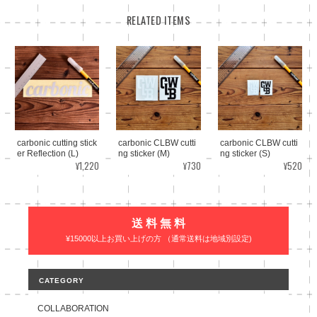
RELATED ITEMS
carbonic cutting stick
carbonic CLBW cutti
carbonic CLBW cutti
er Reflection (L)
ng sticker (M)
ng sticker (S)
¥1,220
¥730
¥520
送 料 無 料
¥15000以上お買い上げの方 （通常送料は地域別設定)
CATEGORY
COLLABORATION