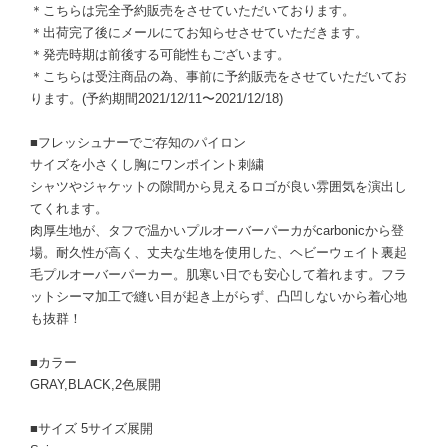
＊こちらは完全予約販売をさせていただいております。
＊出荷完了後にメールにてお知らせさせていただきます。
＊発売時期は前後する可能性もございます。
＊こちらは受注商品の為、事前に予約販売をさせていただいてお
ります。(予約期間2021/12/11〜2021/12/18)
■フレッシュナーでご存知のパイロン
サイズを小さくし胸にワンポイント刺繍
シャツやジャケットの隙間から見えるロゴが良い雰囲気を演出し
てくれます。
肉厚生地が、タフで温かいプルオーバーパーカがcarbonicから登
場。耐久性が高く、丈夫な生地を使用した、ヘビーウェイト裏起
毛プルオーバーパーカー。肌寒い日でも安心して着れます。フラ
ットシーマ加工で縫い目が起き上がらず、凸凹しないから着心地
も抜群！
■カラー
GRAY,BLACK,2色展開
■サイズ 5サイズ展開