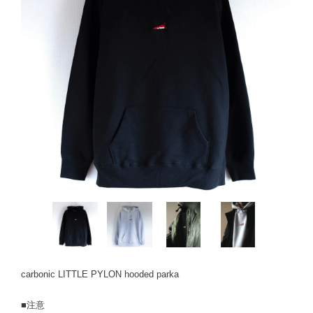
carbonic LITTLE PYLON hooded parka
■注意