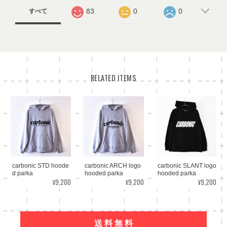
83
0
0
すべて
RELATED ITEMS
carbonic STD hoode
carbonic ARCH logo
carbonic SLANT logo
d parka
hooded parka
hooded parka
¥9,200
¥9,200
¥9,200
送 料 無 料