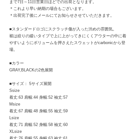
まで7日～11日営業日ほどでの出荷となります。
＊これより早い納期の場合もございます。
＊出荷完了後にメールにてお知らせさせていただきます。
■スタンダードロゴにスクラッチ傷が入った渋めの雰囲気。
裾は絞りの緩いタイプで上に上がってきにくくアウターの中に着
やすいようにボリュームを押さえたスウェットがcarbonicから登
場。
■カラー
GRAY,BLACKの2色展開
■サイズ： 5サイズ展開
Ssize
着丈:63 肩幅:44 身幅:52 袖丈:57
Msize
着丈:67 肩幅:48 身幅:55 袖丈:59
Lsize
着丈:71 肩幅:52 身幅:58 袖丈:60
XLsize
着丈:76 肩幅:55 身幅:63 袖丈:61