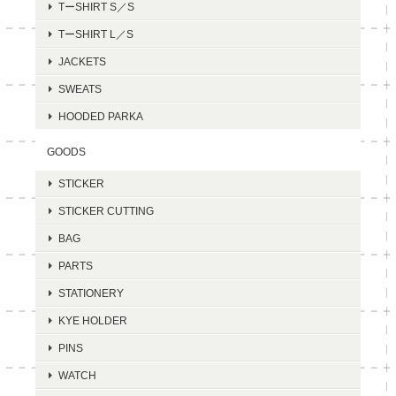
TーSHIRT S／S
TーSHIRT L／S
JACKETS
SWEATS
HOODED PARKA
GOODS
STICKER
STICKER CUTTING
BAG
PARTS
STATIONERY
KYE HOLDER
PINS
WATCH