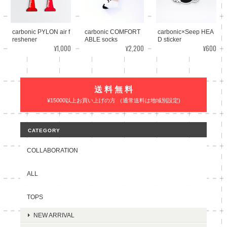
carbonic PYLON air f
carbonic COMFORT
carbonic×Seep HEA
reshener
ABLE socks
D sticker
¥1,000
¥2,200
¥600
送 料 無 料
¥15000以上お買い上げの方 （通常送料は地域別設定)
CATEGORY
COLLABORATION
ALL
TOPS
NEW ARRIVAL