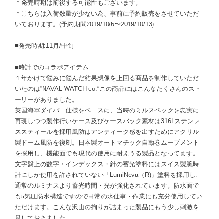
＊発売時期は前後する可能性もございます。
＊こちらは入荷数量が少ない為、事前に予約販売をさせていただ
いております。(予約期間2019/10/6〜2019/10/13)
■発売時期:11月/中旬
■時計でのコラボアイテム
１年かけて悩みに悩んだ結果想像を上回る商品を制作していただ
いたのは”NAVAL WATCH co.“この商品にはこんなたくさんのスト
ーリーがありました。
英国海軍ダイバー仕様をベースに、当時のミルスペックを忠実に
再現しつつ製作行いケース及びケースバック素材は316Lステンレ
ススティールを採用風防はアンティーク感を出すためにアクリル
製ドーム風防を復刻。日本製オートマチック自動巻ムーブメント
を採用し、機能面でも現代の使用に耐えうる製品となってます。
文字盤上の数字・インデックス・針の蓄光塗料にはスイス製腕時
計にしか使用を許されていない「LumiNova（R)」塗料を採用し、
通常のルミナスより蓄光時間・光が強化されています。防水面で
も5気圧防水構造ですので日常の水仕事・作業にも充分使用してい
ただけます。こんな沢山の拘りが詰まった製品にもう少し刺激を
足しておきました。