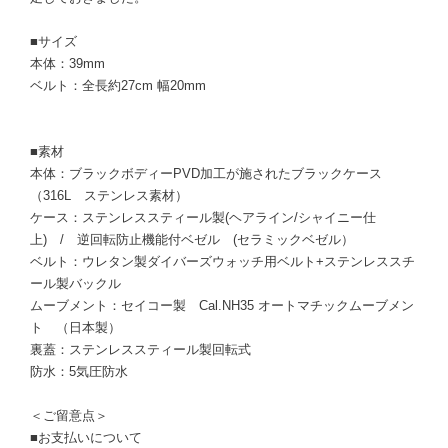
■サイズ
本体：39mm
ベルト：全長約27cm 幅20mm
■素材
本体：ブラックボディーPVD加工が施されたブラックケース
（316L ステンレス素材）
ケース：ステンレススティール製(ヘアライン/シャイニー仕
上) / 逆回転防止機能付ベゼル (セラミックベゼル）
ベルト：ウレタン製ダイバーズウォッチ用ベルト+ステンレススチ
ール製バックル
ムーブメント：セイコー製 Cal.NH35 オートマチックムーブメン
ト （日本製）
裏蓋：ステンレススティール製回転式
防水：5気圧防水
＜ご留意点＞
■お支払いについて