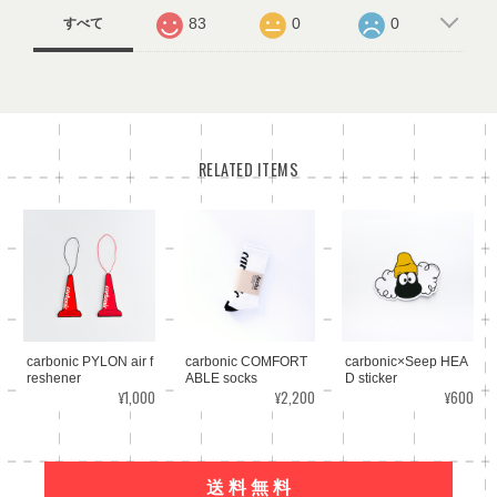
83
0
0
すべて
RELATED ITEMS
carbonic PYLON air f
carbonic COMFORT
carbonic×Seep HEA
reshener
ABLE socks
D sticker
¥1,000
¥2,200
¥600
送 料 無 料