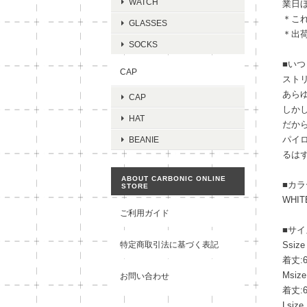
WATCH
業日
＊こ
GLASSES
＊出
SOCKS
■い
CAP
スト
あら
CAP
しか
HAT
だか
パイロ
BEANIE
るは
ABOUT CARBONIC ONLINE
■カラ
STORE
WHIT
ご利用ガイド
■サイ
特定商取引法に基づく表記
Ssize
着丈:6
Msize
お問い合わせ
着丈:6
Lsize