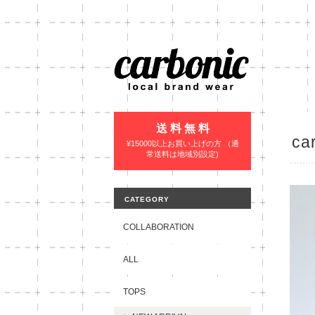
送 料 無 料
ca
¥15000以上お買い上げの方 （通
常送料は地域別設定)
CATEGORY
COLLABORATION
ALL
TOPS