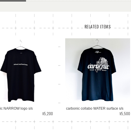
RELATED ITEMS
carbonic collabo WATER surface s/s
ic NARROW logo s/s
¥5,500
¥5,200