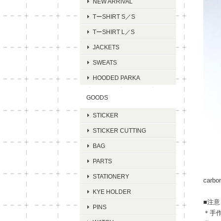
NEW ARRIVAL
TーSHIRT S／S
TーSHIRT L／S
JACKETS
SWEATS
HOODED PARKA
GOODS
STICKER
STICKER CUTTING
BAG
PARTS
STATIONERY
carbo
KYE HOLDER
■注意
PINS
＊手