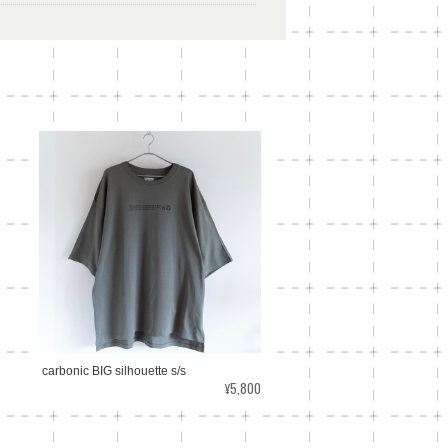
carbonic BIG silhouette s/s
¥5,800