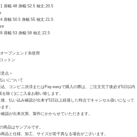
1 肩幅:48 身幅:52.5 袖丈:20.5
e
4 肩幅:50.5 身幅:55 袖丈:21.5
ze
8 肩幅:53 身幅:58 袖丈:22.5
oz オープンエンド糸使用
％コットン
留意点＞
支払いについて
込、コンビニ決済またはPay-easyで購入の際は、ご注文完了後必ず5日以内
日祝を除く)にご入金お願い致します。
文後、払い込み確認が出来ず5日以上経過した時点でキャンセル扱いになって
います。
金確認が出来次第、製作にかからせていただきます。
像の商品はサンプルです。
の商品と仕様、加工、サイズが若干異なる場合がございます。