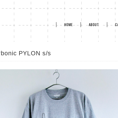
HOME
ABOUT
C
rbonic PYLON s/s