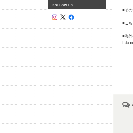
FOLLOW US
■そ
■こ
■海
I do n