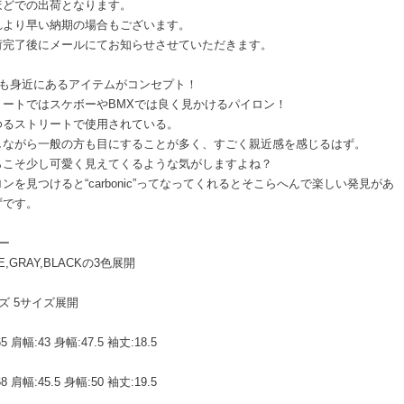
ほどでの出荷となります。
れより早い納期の場合もございます。
荷完了後にメールにてお知らせさせていただきます。
つも身近にあるアイテムがコンセプト！
リートではスケボーやBMXでは良く見かけるパイロン！
ゆるストリートで使用されている。
しながら一般の方も目にすることが多く、すごく親近感を感じるはず。
らこそ少し可愛く見えてくるような気がしますよね？
ンを見つけると“carbonic”ってなってくれるとそこらへんで楽しい発見があ
ずです。
ー
E,GRAY,BLACKの3色展開
ズ 5サイズ展開
5 肩幅:43 身幅:47.5 袖丈:18.5
8 肩幅:45.5 身幅:50 袖丈:19.5