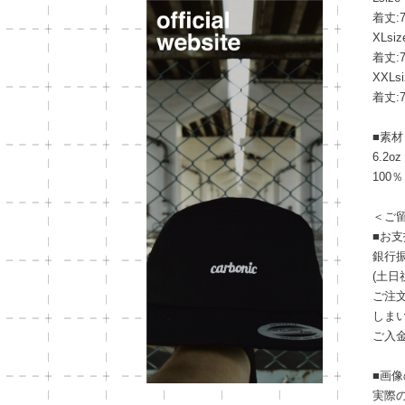
着丈:7
XLsiz
着丈:7
XXLsi
着丈:7
■素材
6.2
100
＜ご
■お
銀行振
(土
ご注
しま
ご入
■画
実際