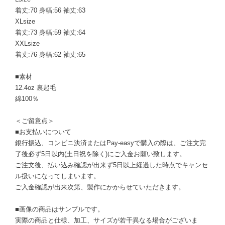
着丈:70 身幅:56 袖丈:63
XLsize
着丈:73 身幅:59 袖丈:64
XXLsize
着丈:76 身幅:62 袖丈:65
■素材
12.4oz 裏起毛
綿100％
＜ご留意点＞
■お支払いについて
銀行振込、コンビニ決済またはPay-easyで購入の際は、ご注文完
了後必ず5日以内(土日祝を除く)にご入金お願い致します。
ご注文後、払い込み確認が出来ず5日以上経過した時点でキャンセ
ル扱いになってしまいます。
ご入金確認が出来次第、製作にかからせていただきます。
■画像の商品はサンプルです。
実際の商品と仕様、加工、サイズが若干異なる場合がございま