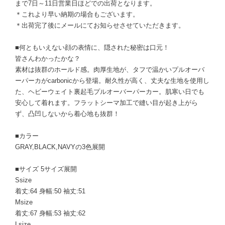
まで7日～11日営業日ほどでの出荷となります。
＊これより早い納期の場合もございます。
＊出荷完了後にメールにてお知らせさせていただきます。
■何ともいえない顔の表情に、隠された秘密は口元！
皆さんわかったかな？
素材は抜群のホールド感。肉厚生地が、タフで温かいプルオーバ
ーパーカがcarbonicから登場。耐久性が高く、丈夫な生地を使用し
た、ヘビーウェイト裏起毛プルオーバーパーカー。肌寒い日でも
安心して着れます。フラットシーマ加工で縫い目が起き上がら
ず、凸凹しないから着心地も抜群！
■カラー
GRAY,BLACK,NAVYの3色展開
■サイズ 5サイズ展開
Ssize
着丈:64 身幅:50 袖丈:51
Msize
着丈:67 身幅:53 袖丈:62
Lsize