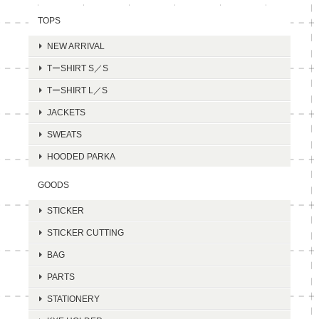
TOPS
NEW ARRIVAL
TーSHIRT S／S
TーSHIRT L／S
JACKETS
SWEATS
HOODED PARKA
GOODS
STICKER
STICKER CUTTING
BAG
PARTS
STATIONERY