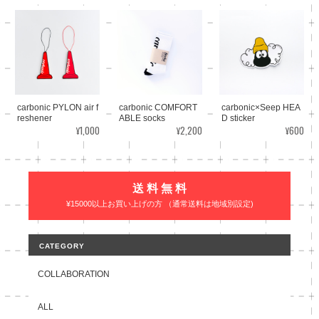
carbonic PYLON air f
carbonic COMFORT
carbonic×Seep HEA
reshener
ABLE socks
D sticker
¥1,000
¥2,200
¥600
送 料 無 料
¥15000以上お買い上げの方 （通常送料は地域別設定)
CATEGORY
COLLABORATION
ALL