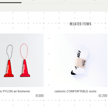
RELATED ITEMS
ic PYLON air freshener
carbonic COMFORTABLE socks
¥1,000
¥2,200