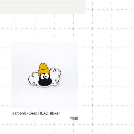
carbonic×Seep HEAD sticker
¥600