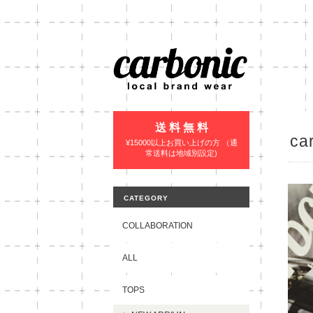
送 料 無 料
ca
¥15000以上お買い上げの方 （通
常送料は地域別設定)
CATEGORY
COLLABORATION
ALL
TOPS