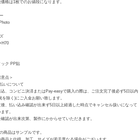
売価格は1枚でのお値段になります。
ー
Photo
ズ
×H70
ック PP貼
留意点＞
支払いについて
込、コンビニ決済またはPay-easyで購入の際は、ご注文完了後必ず5日以内
日祝を除く)にご入金お願い致します。
文後、払い込み確認が出来ず5日以上経過した時点でキャンセル扱いになって
います。
金確認が出来次第、製作にかからせていただきます。
像の商品はサンプルです。
の商品と仕様、加工、サイズが若干異なる場合がございます。