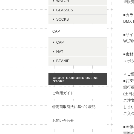
WATCH
※販
GLASSES
■カラ
SOCKS
BMX 
CAP
■サイ
W170
CAP
HAT
■素材
ユポタ
BEANIE
＜ご
ABOUT CARBONIC ONLINE
■お
STORE
銀行振
ご利用ガイド
(土
ご注
特定商取引法に基づく表記
しま
ご入
お問い合わせ
■画
実際