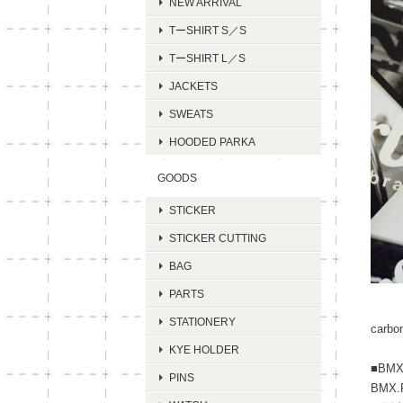
NEW ARRIVAL
TーSHIRT S／S
TーSHIRT L／S
JACKETS
SWEATS
HOODED PARKA
GOODS
STICKER
STICKER CUTTING
BAG
PARTS
STATIONERY
carbo
KYE HOLDER
■BM
PINS
BMX