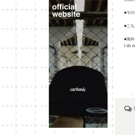
■そ
■こ
■海
I do n