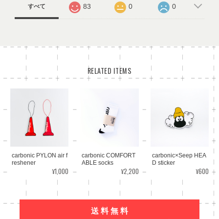
83
0
0
すべて
RELATED ITEMS
carbonic PYLON air f
carbonic COMFORT
carbonic×Seep HEA
reshener
ABLE socks
D sticker
¥1,000
¥2,200
¥600
送 料 無 料