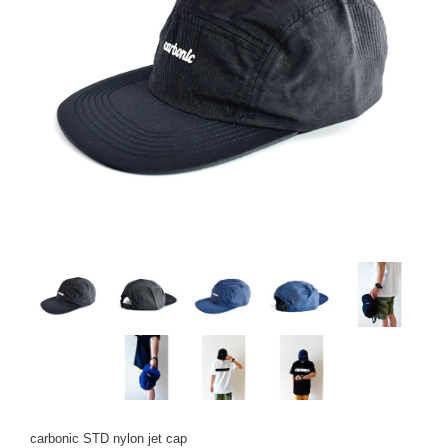
carbonic STD nylon jet cap