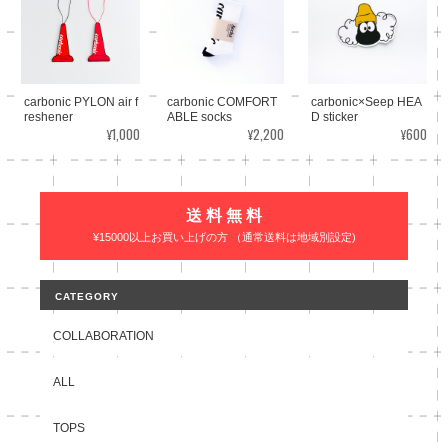
carbonic PYLON air f
carbonic COMFORT
carbonic×Seep HEA
reshener
ABLE socks
D sticker
¥1,000
¥2,200
¥600
送 料 無 料
¥15000以上お買い上げの方 （通常送料は地域別設定)
CATEGORY
COLLABORATION
ALL
TOPS