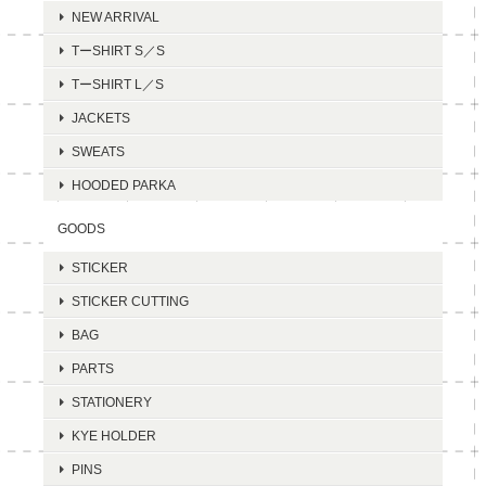
NEW ARRIVAL
TーSHIRT S／S
TーSHIRT L／S
JACKETS
SWEATS
HOODED PARKA
GOODS
STICKER
STICKER CUTTING
BAG
PARTS
STATIONERY
KYE HOLDER
PINS