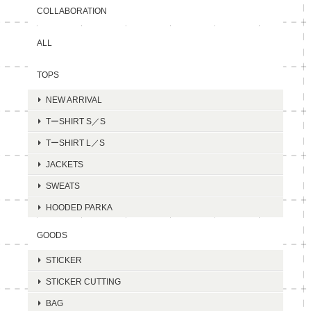
COLLABORATION
ALL
TOPS
NEW ARRIVAL
TーSHIRT S／S
TーSHIRT L／S
JACKETS
SWEATS
HOODED PARKA
GOODS
STICKER
STICKER CUTTING
BAG