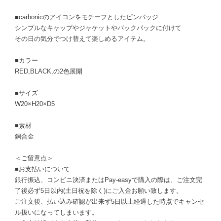
■carbonicのアイコンをモチーフとしたピンバッジ
シンプルなキャップやジャケットやバックパックに付けて
その日の気分でつけ替えて楽しめるアイテム。
■カラー
RED,BLACK,の2色展開
■サイズ
W20×H20×D5
■素材
銅合金
＜ご留意点＞
■お支払いについて
銀行振込、コンビニ決済またはPay-easyで購入の際は、ご注文完
了後必ず5日以内(土日祝を除く)にご入金お願い致します。
ご注文後、払い込み確認が出来ず5日以上経過した時点でキャンセ
ル扱いになってしまいます。