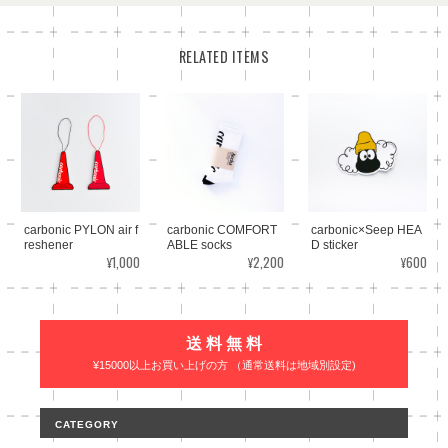
RELATED ITEMS
carbonic PYLON air f
carbonic COMFORT
carbonic×Seep HEA
reshener
ABLE socks
D sticker
¥1,000
¥2,200
¥600
送 料 無 料
¥15000以上お買い上げの方 （通常送料は地域別設定)
CATEGORY