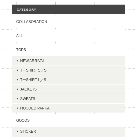
CATEGORY
COLLABORATION
ALL
TOPS
NEW ARRIVAL
TーSHIRT S／S
TーSHIRT L／S
JACKETS
SWEATS
HOODED PARKA
GOODS
STICKER