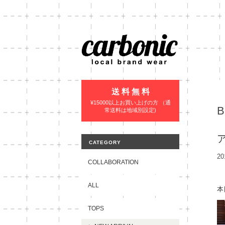
送 料 無 料
¥15000以上お買い上げの方 （通
常送料は地域別設定)
CATEGORY
20
COLLABORATION
ALL
本
TOPS