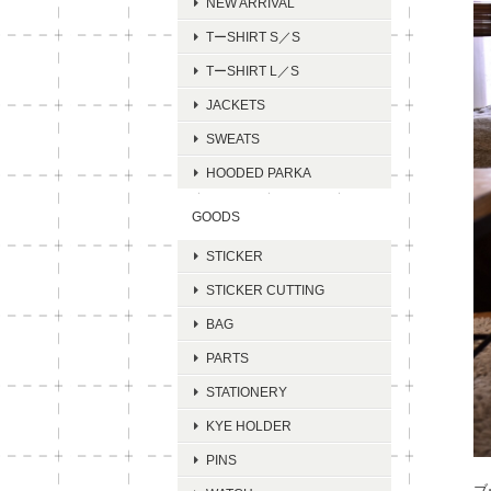
NEW ARRIVAL
TーSHIRT S／S
TーSHIRT L／S
JACKETS
SWEATS
HOODED PARKA
GOODS
STICKER
STICKER CUTTING
BAG
PARTS
STATIONERY
KYE HOLDER
PINS
ブ