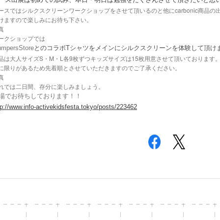
ースではシルクスクリーンワークショップをさせて頂いるのと他にcarbonic商品
けますので楽しみにお待ち下さい。
真
ークショップでは
mpersStore
とのコラボTシャツをメインにシルクスクリーンを体験して頂け
品は大人サイズS・M・L各9枚ずつキッズサイズは15枚用意させて頂いております
に限りがあるため先着順とさせていただきますのでご了承ください。
真
れでは二日間、存分に楽しみましょう。
場でお待ちしております！！
tp://www.info-activekidsfesta.tokyo/posts/223462