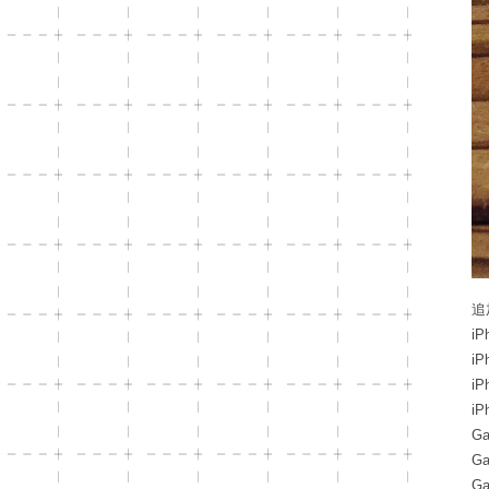
追
iP
iP
iP
iP
Ga
Ga
Ga