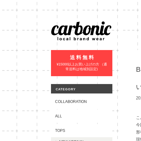
送 料 無 料
¥15000以上お買い上げの方 （通
常送料は地域別設定)
CATEGORY
20
COLLABORATION
ALL
こ
今
TOPS
形
現