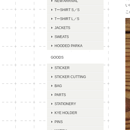
NEW ARRIVAL
い
TーSHIRT S／S
こ
TーSHIRT L／S
JACKETS
SWEATS
HOODED PARKA
GOODS
STICKER
STICKER CUTTING
BAG
PARTS
STATIONERY
KYE HOLDER
PINS