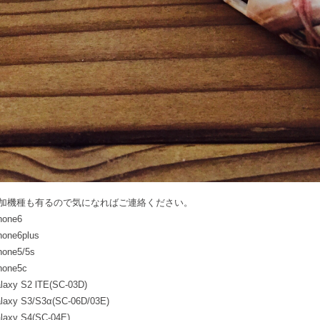
加機種も有るので気になればご連絡ください。
hone6
hone6plus
hone5/5s
hone5c
laxy S2 lTE(SC-03D)
laxy S3/S3α(SC-06D/03E)
laxy S4(SC-04E)