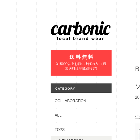
送 料 無 料
¥15000以上お買い上げの方 （通
常送料は地域別設定)
CATEGORY
20
COLLABORATION
ALL
生
TOPS