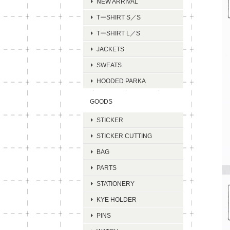
NEW ARRIVAL
TーSHIRT S／S
TーSHIRT L／S
JACKETS
SWEATS
HOODED PARKA
GOODS
STICKER
STICKER CUTTING
BAG
PARTS
STATIONERY
KYE HOLDER
PINS