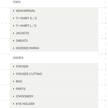
TOPS
NEW ARRIVAL
TーSHIRT S／S
TーSHIRT L／S
JACKETS
SWEATS
HOODED PARKA
GOODS
STICKER
STICKER CUTTING
BAG
PARTS
STATIONERY
KYE HOLDER