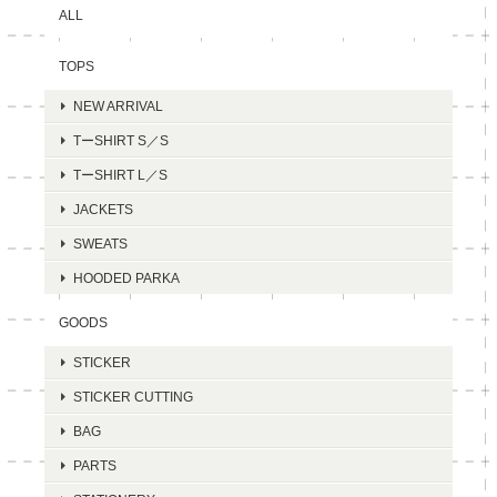
ALL
TOPS
NEW ARRIVAL
TーSHIRT S／S
TーSHIRT L／S
JACKETS
SWEATS
HOODED PARKA
GOODS
STICKER
STICKER CUTTING
BAG
PARTS